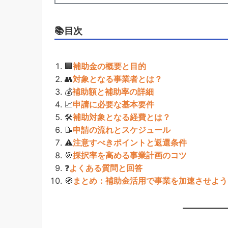
📚目次
🏢
補助金の概要と目的
👥
対象となる事業者とは？
💰
補助額と補助率の詳細
📈
申請に必要な基本要件
🛠
補助対象となる経費とは？
📝
申請の流れとスケジュール
⚠️
注意すべきポイントと返還条件
🎯
採択率を高める事業計画のコツ
❓
よくある質問と回答
🧭
まとめ：補助金活用で事業を加速させよう