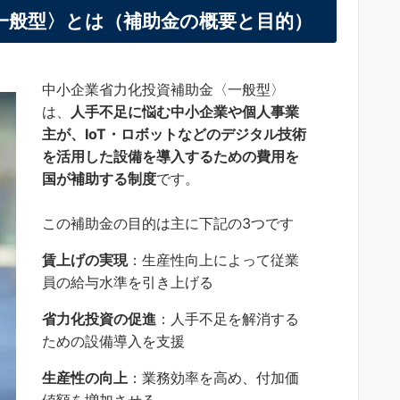
金〈一般型〉とは（補助金の概要と目的）
中小企業省力化投資補助金〈一般型〉
は、
人手不足に悩む中小企業や個人事業
主が、IoT・ロボットなどのデジタル技術
を活用した設備を導入するための費用を
国が補助する制度
です。
この補助金の目的は主に下記の3つです
賃上げの実現
：生産性向上によって従業
員の給与水準を引き上げる
省力化投資の促進
：人手不足を解消する
ための設備導入を支援
生産性の向上
：業務効率を高め、付加価
値額を増加させる